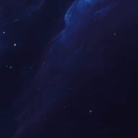
上一页
1
2
3
4
下一页