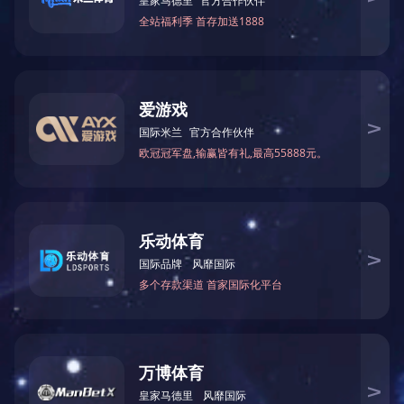
2025-05-30
关于征集知识产权侵权线索的公告