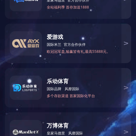
台扇
台扇
台扇