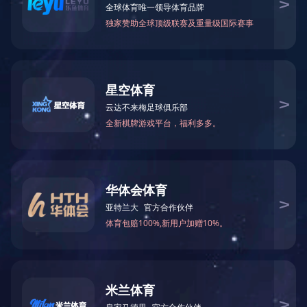
台扇
台扇