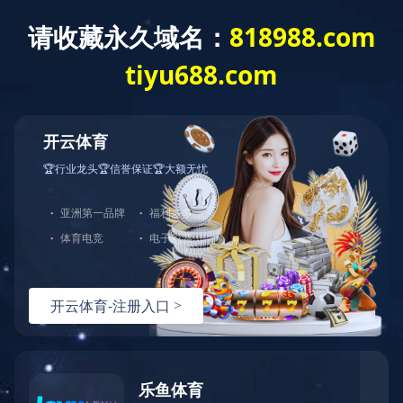
金年会平台
搜索
金年会平台_金年会（中国）
钻石牌
吊扇系列
循环扇系列
转
落地扇系列