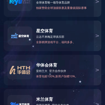
直杆扇
直杆扇